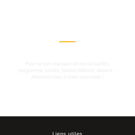
Ne manquez aucune
actualité
Abonnez-vous !
Pour ne rien manquer de nos actualités,
programme, invités, futures éditions, ateliers…
Abonnez-vous à notre newsletter !
Liens utiles