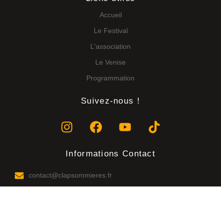
Accueil
Le Festival
L'association
Le Venise
Programmation
Suivez-nous !
Informations Contact
contact@clapsommieres.fr
06 12 52 09 26
17 quai Cléon Griolet 30250 Sommières