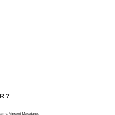
R ?
amy, Vincent Macaigne,