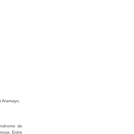
t Aramayo,
syndrome de
onnue. Entre