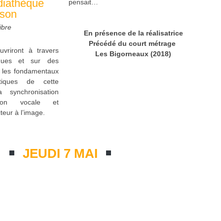
diathèque
pensait…
sson
ibre
En présence de la réalisatrice
Précédé du court métrage
uvriront à travers
Les Bigorneaux (2018)
iques et sur des
es les fondamentaux
stiques de cette
 synchronisation
tation vocale et
cteur à l’image.
JEUDI 7 MAI