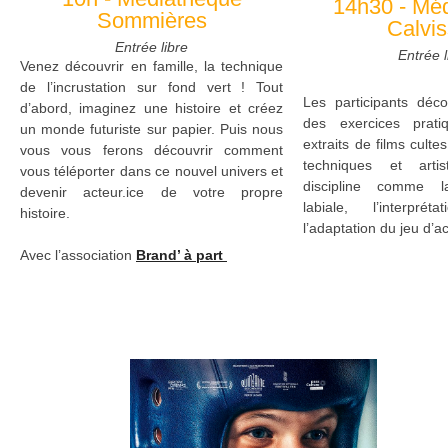
14h30 - Mé
Sommières
Calvi
Entrée libre
Entrée l
Venez découvrir en famille, la technique
de l’incrustation sur fond vert ! Tout
Les participants déco
d’abord, imaginez une histoire et créez
des exercices prat
un monde futuriste sur papier. Puis nous
extraits de films cult
vous vous ferons découvrir comment
techniques et arti
vous téléporter dans ce nouvel univers et
discipline comme la
devenir acteur.ice de votre propre
labiale, l’interpré
histoire.
l’adaptation du jeu d’a
Avec l’association
Brand’ à part