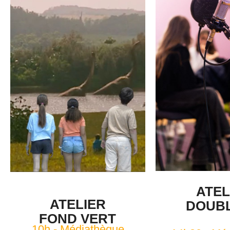
ATEL
ATELIER
DOUB
FOND VERT
10h - Médiathèque