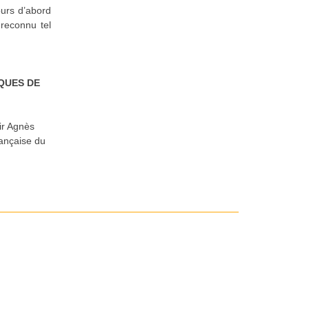
ours d’abord
reconnu tel
QUES DE
lir Agnès
rançaise du